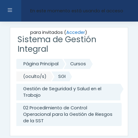
Salta al contenido principal
Panel lateral
En este momento está usando el acceso
para invitados (
Acceder
)
Sistema de Gestión
Integral
Página Principal
Cursos
(oculto/s)
SGI
Gestión de Seguridad y Salud en el
Trabajo
02 Procedimiento de Control
Operacional para la Gestión de Riesgos
de la SST